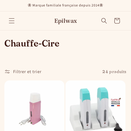
et
🦋 Marque familiale française depuis 2014🦋
passer
au
contenu
Epilwax
Panier
C
Chauffe-Cire
o
l
Filtrer et trier
24 produits
l
e
c
t
i