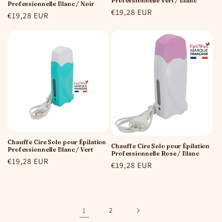
Professionnelle Vert / Blanc
Professionnelle Blanc / Noir
Prix
€19,28 EUR
Prix
€19,28 EUR
habituel
habituel
Chauffe Cire Solo pour Épilation
Chauffe Cire Solo pour Épilation
Professionnelle Blanc / Vert
Professionnelle Rose / Blanc
Prix
€19,28 EUR
Prix
€19,28 EUR
habituel
habituel
1
2