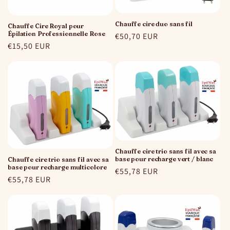
o
n
Chauffe cire duo sans fil
Chauffe Cire Royal pour
Épilation Professionnelle Rose
Prix
€50,70 EUR
:
Prix
€15,50 EUR
habituel
habituel
Chauffe cire trio sans fil avec sa
base pour recharge vert / blanc
Chauffe cire trio sans fil avec sa
base pour recharge multicolore
Prix
€55,78 EUR
Prix
€55,78 EUR
habituel
habituel