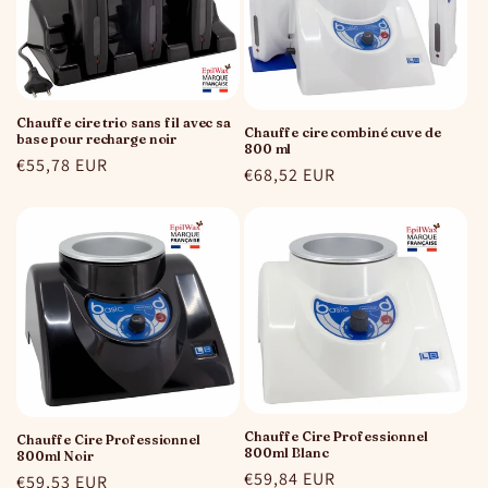
Chauffe cire trio sans fil avec sa
Chauffe cire combiné cuve de
base pour recharge noir
800 ml
Prix
€55,78 EUR
Prix
€68,52 EUR
habituel
habituel
Chauffe Cire Professionnel
Chauffe Cire Professionnel
800ml Blanc
800ml Noir
Prix
€59,84 EUR
Prix
€59,53 EUR