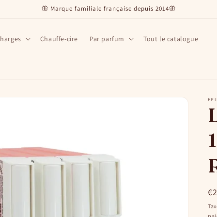
🦋 Marque familiale française depuis 2014🦋
charges
Chauffe-cire
Par parfum
Tout le catalogue
EP
L
1
Pr
€
ha
Tax
pa