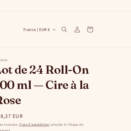
P
Connexion
Panier
France | EUR €
a
y
s
ILWAX
/
ot de 24 Roll-On
r
00 ml — Cire à la
é
g
Rose
i
o
ix
28,37 EUR
n
bituel
es incluses.
Frais d'expédition
calculés à l'étape de
iement.