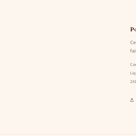
Po
Ce
fa
Com
Liq
26