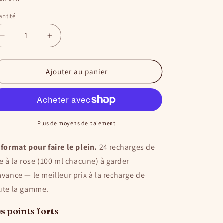
ntité
antité
Réduire
Augmenter
la
la
quantité
quantité
de
de
Ajouter au panier
Lot
Lot
de
de
24
24
Roll-
Roll-
On
On
Plus de moyens de paiement
100
100
ml
ml
 format pour faire le plein.
24 recharges de
—
—
re à la rose (100 ml chacune) à garder
Cire
Cire
avance — le meilleur prix à la recharge de
à
à
la
la
ute la gamme.
Rose
Rose
s points forts