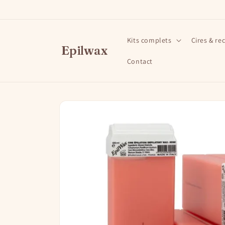
et
passer
au
contenu
Kits complets
Cires & re
Epilwax
Contact
Passer aux
informations
produits